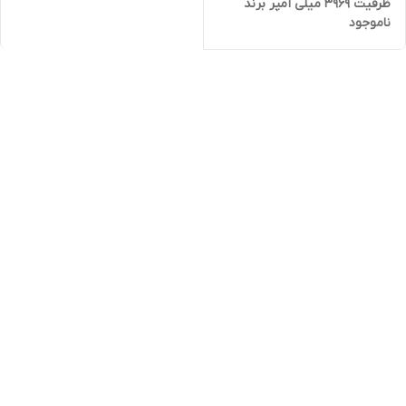
ظرفیت 3969 میلی آمپر برند
ناموجود
کالفونا به همراه کیت نصب آسان
و چسب فابریک