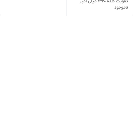
تقویت شده 2320 میلی آمپر
ناموجود
برند کالفونا به همراه کیت نصب
آسان و چسب فابریک