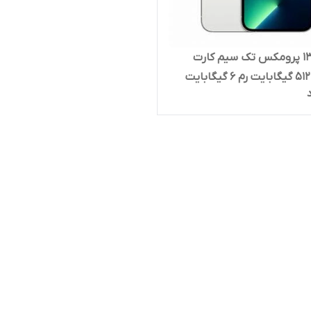
آیفون 13 پرومکس تک سیم کارت
ظرفیت 512 گیگابایت رم 6 گیگابایت