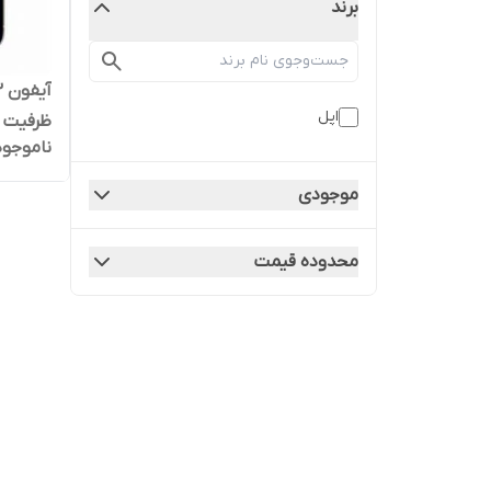
برند
اپل
ناموجود
سیلور LLA کارکرده
موجودی
محدوده قیمت