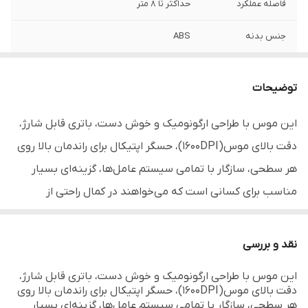
فاصله عملکرد
حداکثر تا 8 متر
جنس بدنه
ABS
نوع
ماوس بی سیم
توضیحات
تعداد کلید ها
6
این موس با طراحی ارگونومیک و خوش دست، باتری قابل شارژ،
وزن
79g
دقت بالای موس(1600DPI)، حسگر اپتیکال برای راندمان بالا روی
نوع رابط
2.4G wireless
هر سطحی، سازگار با تمامی سیستم عامل‌ها، گزینه‌ای بسیار
مناسب برای کسانی است که می‌خواهند در کمال راحتی از
side key
دارد
سیستم کامپیوتریشون بهره ببرند.
دقت
1000/1200/1600DPI
ماوس بی سیم تسکو مدل Tsco TM 694W
نقد و بررسی
دارای برد اتصال 8 متری و فرکانس وایرلس 2.4 گیگاهرتز، حسگر اپتیکال
سازگار برای
Windows
این موس با طراحی ارگونومیک و خوش دست، باتری قابل شارژ،
98/7/8/10/XP/Vista/Mac/Linux/Android
با حداکثر دقت حسگر 1600DPI
دقت بالای موس(1600DPI)، حسگر اپتیکال برای راندمان بالا روی
ماوس بی سیم تسکو مدل TM 694W با طراحی مناسب،کیفیت بالا،وزن
هر سطحی، سازگار با تمامی سیستم عامل‌ها، گزینه‌ای بسیار