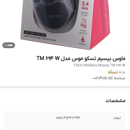
ماوس بیسیم تسکو موس مدل TM 694 W
TSCO Wireless Mouse TM 694 W
برند:
تسکو
شناسه کالا
00204015
مشخصات
ابعاد
122*67*35 mm