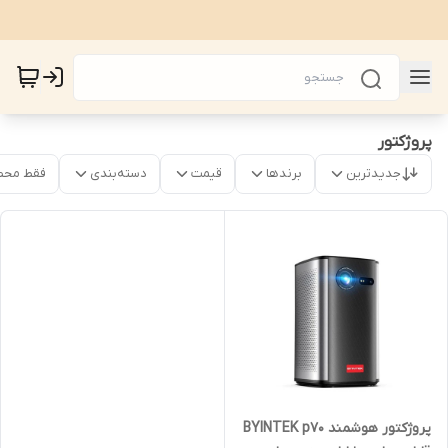
پروژکتور
جدیدترین
برندها
قیمت
دسته‌بندی
فقط محص
پروژکتور هوشمند BYINTEK p70