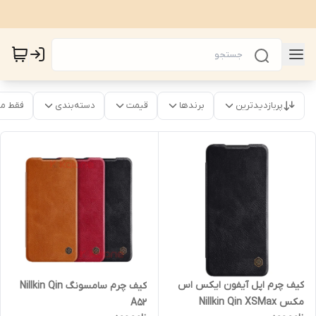
پربازدیدترین
برندها
قیمت
دسته‌بندی
فقط م
کیف چرم اپل آیفون ایکس اس
کیف چرم سامسونگ Nillkin Qin
مکس Nillkin Qin XSMax
A52