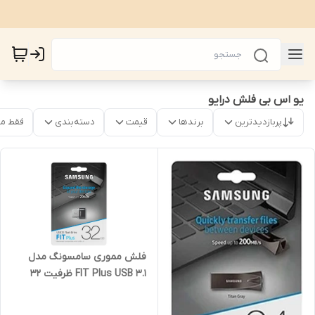
یو اس بی فلش درایو
پربازدیدترین
برندها
قیمت
دسته‌بندی
فقط م
فلش مموری سامسونگ مدل
FIT Plus USB 3.1 ظرفیت 32
گیگابایت