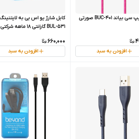
 بیاند BUC-401 صورتی
کابل شارژ یو اس بی به لایتنینگ 
متری
660,000
4
افزودن به سبد
افزودن به سبد