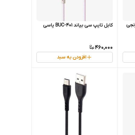
کابل تایپ سی بیاند BUC-401 یاسی
460,000
افزودن به سبد