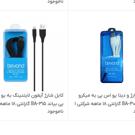
ناموجود
رژ و دیتا یو اس بی به میکرو
کابل شارژ آیفون لایتنینگ به یو
بیاند BA-303 گارانتی 18 ماهه شرکتی 1
بی بیاند BA-315 گارانتی 18 ماهه
ناموجود
شرکتی 2 متری