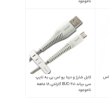
ناموجود
2 متری
 اس
کابل شارژ و دیتا یو اس بی به تایپ
سی بیاند BUC-201 گارانتی 18 ماهه
ناموجود
شرکتی 1 متری