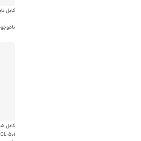
کابل تایپ سی
ناموجود
کابل شا
BCL-501 گارانتی 18 ماهه شرکتی 1