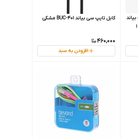
بیاند
کابل تایپ سی بیاند BUC-401 مشکی
BUL-531 گارانتی 18 ماهه شرکتی 1
460,000
افزودن به سبد