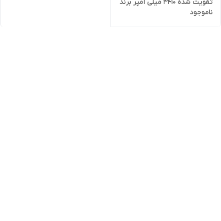
تقویت شده 3410 میلی آمپر برند
ناموجود
کالفونا به همراه کیت نصب آسان
و چسب فابریک