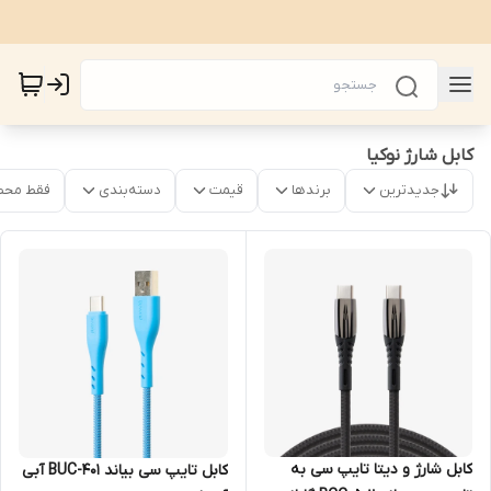
کابل شارژ نوکیا
جدیدترین
برندها
قیمت
دسته‌بندی
فقط محص
کابل شارژ و دیتا تایپ سی به
کابل تایپ سی بیاند BUC-401 آبی