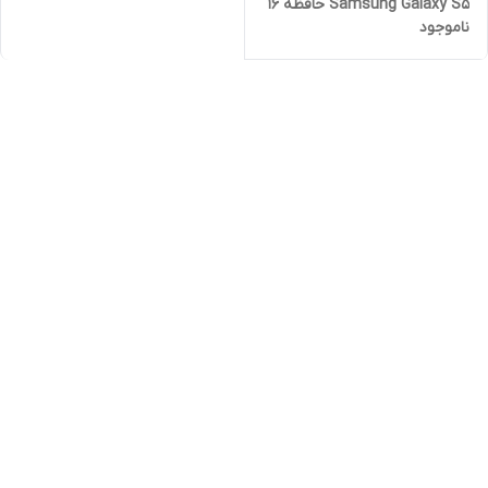
Samsung Galaxy S5 حافظه ۱۶
ناموجود
گیگابایت و رم ۸ گیگابایت