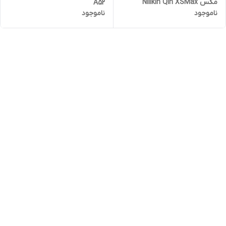
مکس Nillkin Qin XSMax
A52
ناموجود
ناموجود