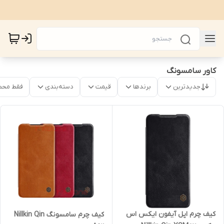
کاور سامسونگ
جدیدترین
برندها
قیمت
دسته‌بندی
فقط محص
کیف چرم اپل آیفون ایکس اس
کیف چرم سامسونگ Nillkin Qin