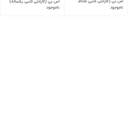
اس بی (گارانتی کتبی مادام
اس بی (گارانتی کتبی یکساله)
ناموجود
ناموجود
العمر)