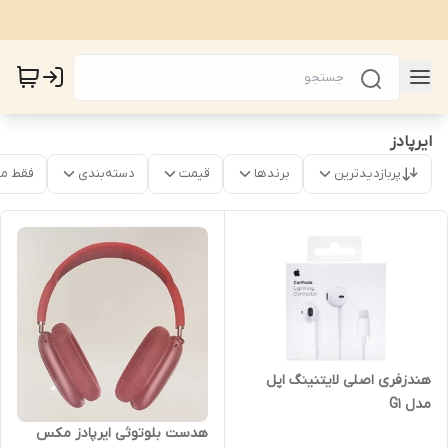
ایرپادز
پربازدیدترین
برندها
قیمت
دسته‌بندی
فقط م
هندزفری اصلی لایتنینگ اپل
مدل G1
هدست بلوتوثی ایرپادز مکس