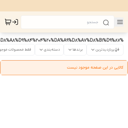
%DA%A9%D8%A7%D8%A8%D9%84%204%20%DA%A9%D8%A7%D8%B1%D9%87
پربازدیدترین
برندها
دسته‌بندی
فقط محصولات موجو
کالایی در این صفحه موجود نیست